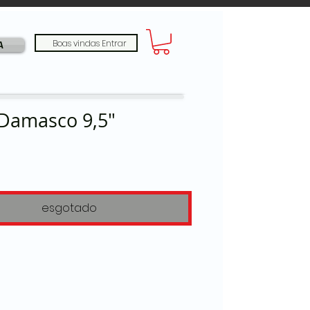
Boas vindas Entrar
A
 Damasco 9,5"
Preço
0
esgotado