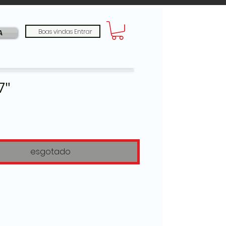
Boas vindas Entrar
A
7"
Preço
esgotado