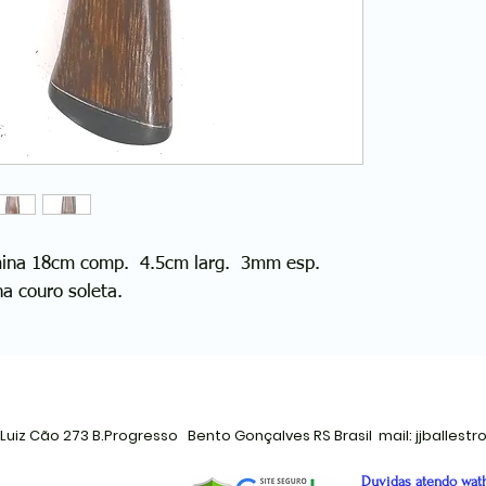
mina 18cm comp. 4.5cm larg. 3mm esp.
a couro soleta.
:Luiz Cão 273 B.Progresso Bento Gonçalves RS Brasil mail:
jjballest
Duvidas atendo wath