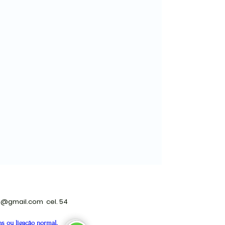
ro@gmail.com
cel. 54
s ou ligação normal.